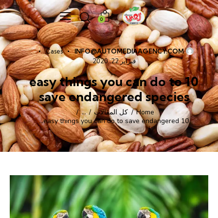
0
Cases
INFO@AUTOMEDIAAGENCY.COM
فبراير 22, 2020
10 easy things you can do to
save endangered species
Home
كل المقالات
...
10 easy things you can do to save endangered...