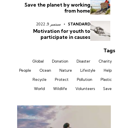
Save the planet by working
from home
STANDARD
سبتمبر 9, 2022
Motivation for youth to
participate in causes
Tags
Global
Donation
Disaster
Charity
People
Ocean
Nature
Lifestyle
Help
Recycle
Protect
Pollution
Plastic
World
Wildlife
Volunteers
Save