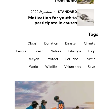
from home
STANDARD
سبتمبر 9, 2022
Motivation for youth to
participate in causes
Tags
Global
Donation
Disaster
Charity
People
Ocean
Nature
Lifestyle
Help
Recycle
Protect
Pollution
Plastic
World
Wildlife
Volunteers
Save