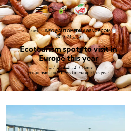
0
Cases
INFO@AUTOMEDIAAGENCY.COM
فبراير 24, 2020
Ecotourism spots to visit in
Europe this year
Home
كل المقالات
...
Ecotourism spots to visit in Europe this year