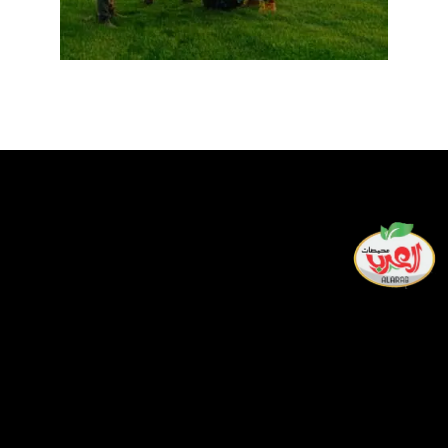
لدينا أفضل فريق من العمال المهرة الذين يسعون جاهدين طوال
يومهم لتقديم أفضل خدمة وألذ المنتجات لمشاركتها في
احتفالاتكم ولحظاتكم السعيدة.
معلومات التواصل