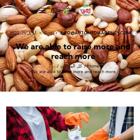
0
INFO@AUTOMEDIAAGENCY.COM
Blog
أبريل 25, 2021
We are able to raise more and
reach more
Home
كل المقالات
...
We are able to raise more and reach more