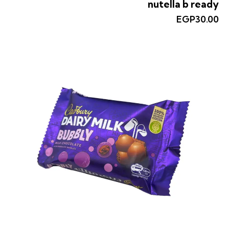
nutella b ready
EGP
30.00