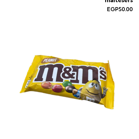
maltesers
EGP
50.00