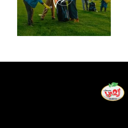
لدينا أفضل فريق من العمال المهرة الذين يسعون جاهدين طوال
يومهم لتقديم أفضل خدمة وألذ المنتجات لمشاركتها في
احتفالاتكم ولحظاتكم السعيدة.