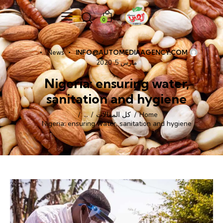
0
News
INFO@AUTOMEDIAAGENCY.COM
مارس 5, 2020
Nigeria: ensuring water,
sanitation and hygiene
Home
كل المقالات
...
Nigeria: ensuring water, sanitation and hygiene