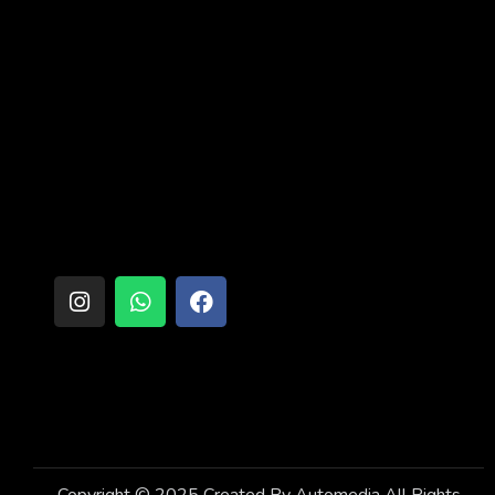
معلومات التواصل
٦ اكتوبر _ميدان الحصرى ابراج برعى بلازا برج رقم ٣ بجوار
البنك العربى وشركة رايه
info@arab-nuts.com
01155606699
روابط مفيدة
تابعنا على
الصفحة الرئيسية
من نحن
المنتجات
تواصل معنا
Copyright © 2025 Created By
Automedia
All Rights