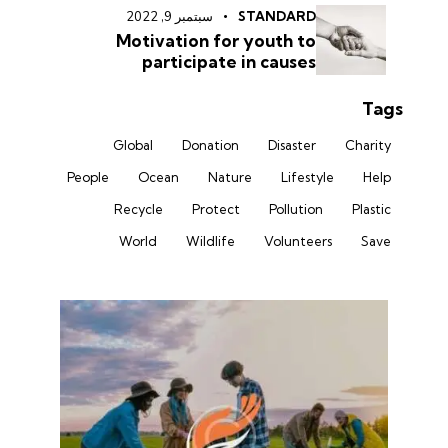
STANDARD
سبتمبر 9, 2022
Motivation for youth to
participate in causes
Tags
Global
Donation
Disaster
Charity
People
Ocean
Nature
Lifestyle
Help
Recycle
Protect
Pollution
Plastic
World
Wildlife
Volunteers
Save