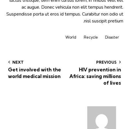
luctus tristique, sem enim cursus lorem, in finibus velit elit
ac augue. Donec vehicula non elit tempus hendrerit.
Suspendisse porta ut eros id tempus. Curabitur non odio ut
nisl suscipit pretium.
World
Recycle
Disaster
NEXT
PREVIOUS
Get involved with the
HIV prevention in
world medical mission
Africa: saving millions
of lives