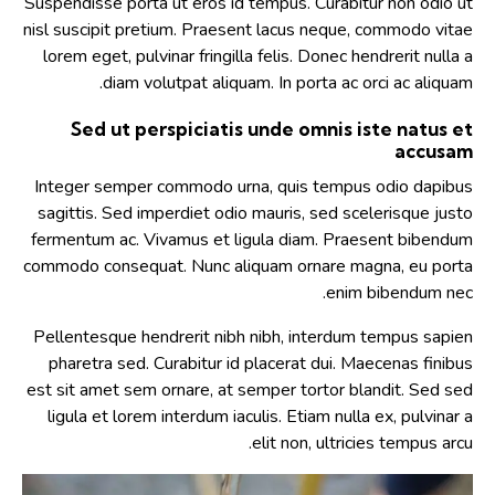
Suspendisse porta ut eros id tempus. Curabitur non odio ut
nisl suscipit pretium. Praesent lacus neque, commodo vitae
lorem eget, pulvinar fringilla felis. Donec hendrerit nulla a
diam volutpat aliquam. In porta ac orci ac aliquam.
Sed ut perspiciatis unde omnis iste natus et
accusam
Integer semper commodo urna, quis tempus odio dapibus
sagittis. Sed imperdiet odio mauris, sed scelerisque justo
fermentum ac. Vivamus et ligula diam. Praesent bibendum
commodo consequat. Nunc aliquam ornare magna, eu porta
enim bibendum nec.
Pellentesque hendrerit nibh nibh, interdum tempus sapien
pharetra sed. Curabitur id placerat dui. Maecenas finibus
est sit amet sem ornare, at semper tortor blandit. Sed sed
ligula et lorem interdum iaculis. Etiam nulla ex, pulvinar a
elit non, ultricies tempus arcu.