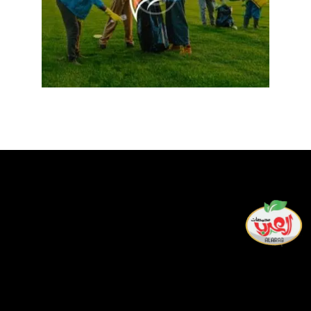
لدينا أفضل فريق من العمال المهرة الذين يسعون جاهدين طوال
يومهم لتقديم أفضل خدمة وألذ المنتجات لمشاركتها في
احتفالاتكم ولحظاتكم السعيدة.