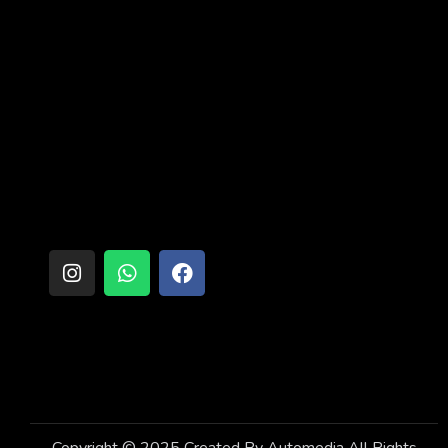
معلومات التواصل
٦ اكتوبر _ميدان الحصرى ابراج برعى بلازا برج رقم ٣ بجوار
البنك العربى وشركة رايه
info@arab-nuts.com
01155606699
روابط مفيدة
تابعنا على
الصفحة الرئيسية
من نحن
المنتجات
تواصل معنا
Copyright © 2025 Created By
Automedia
All Rights