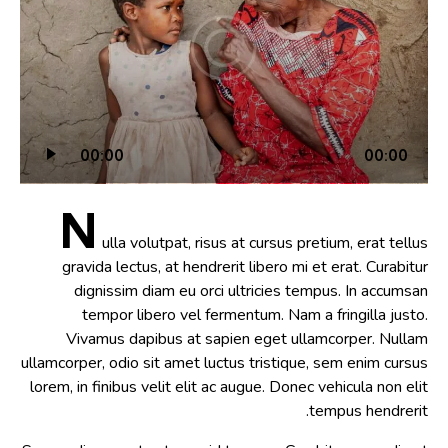
مش
00:00
00:00
الص
N
ulla volutpat, risus at cursus pretium, erat tellus
gravida lectus, at hendrerit libero mi et erat. Curabitur
dignissim diam eu orci ultricies tempus. In accumsan
tempor libero vel fermentum. Nam a fringilla justo.
Vivamus dapibus at sapien eget ullamcorper. Nullam
ullamcorper, odio sit amet luctus tristique, sem enim cursus
lorem, in finibus velit elit ac augue. Donec vehicula non elit
tempus hendrerit.