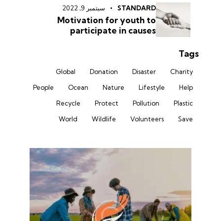
STANDARD
سبتمبر 9, 2022
Motivation for youth to
participate in causes
Tags
Global
Donation
Disaster
Charity
People
Ocean
Nature
Lifestyle
Help
Recycle
Protect
Pollution
Plastic
World
Wildlife
Volunteers
Save