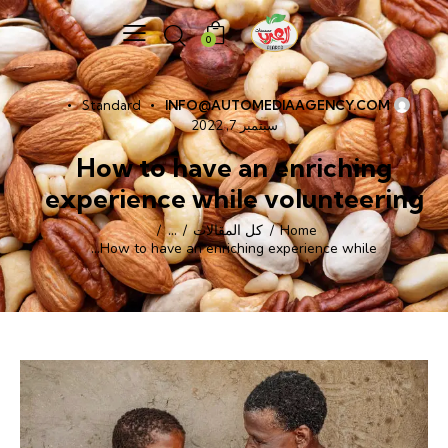
0
Standard
INFO@AUTOMEDIAAGENCY.COM
سبتمبر 7, 2022
How to have an enriching
experience while volunteering
Home
كل المقالات
...
How to have an enriching experience while...