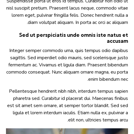
Suspendisse porta ut eros id tempus. Curabitur non odio ut
nisl suscipit pretium. Praesent lacus neque, commodo vitae
lorem eget, pulvinar fringilla felis. Donec hendrerit nulla a
diam volutpat aliquam. In porta ac orci ac aliquam.
Sed ut perspiciatis unde omnis iste natus et
accusam
Integer semper commodo urna, quis tempus odio dapibus
sagittis. Sed imperdiet odio mauris, sed scelerisque justo
fermentum ac. Vivamus et ligula diam. Praesent bibendum
commodo consequat. Nunc aliquam ornare magna, eu porta
enim bibendum nec.
Pellentesque hendrerit nibh nibh, interdum tempus sapien
pharetra sed. Curabitur id placerat dui. Maecenas finibus
est sit amet sem ornare, at semper tortor blandit. Sed sed
ligula et lorem interdum iaculis. Etiam nulla ex, pulvinar a
elit non, ultricies tempus arcu.