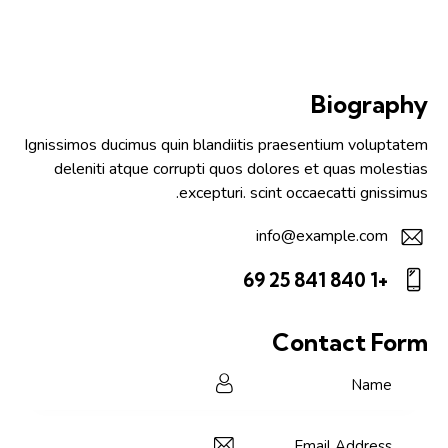
Biography
Ignissimos ducimus quin blandiitis praesentium voluptatem
deleniti atque corrupti quos dolores et quas molestias
excepturi. scint occaecatti gnissimus.
info@example.com
E-
+1 840 841 25 69
m
Ph
ail:
on
Contact Form
e: