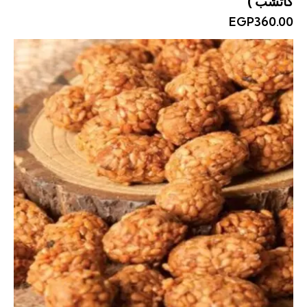
كاتشب )
EGP
360.00