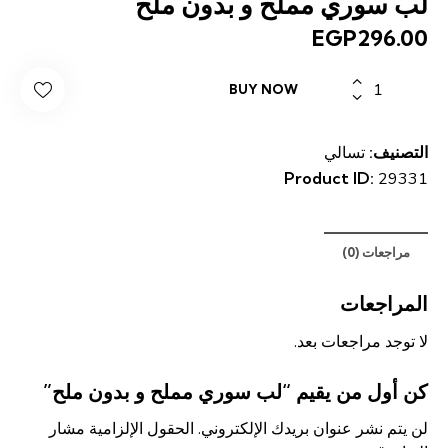
لب سوري مملح و بدون ملح
EGP
296.00
كمية
BUY NOW
لب
سوري
مملح
التصنيف:
تسالي
و
Product ID:
29331
بدون
ملح
مراجعات (0)
المراجعات
لا توجد مراجعات بعد.
كن أول من يقيم “لب سوري مملح و بدون ملح”
لن يتم نشر عنوان بريدك الإلكتروني.
الحقول الإلزامية مشار