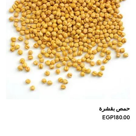
حمص بقشرة
EGP
180.00