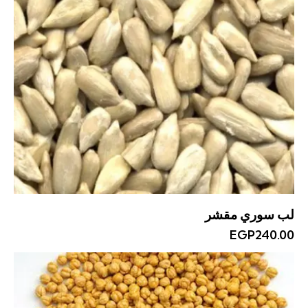
لب سوري مقشر
EGP
240.00