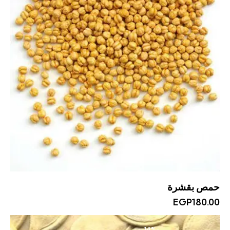
حمص بقشرة
EGP
180.00
-14%