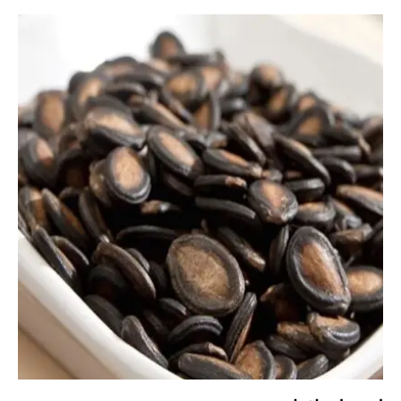
الأصلي
الحالي
هو:
هو:
EGP480.00.
EGP560.00.