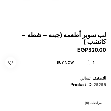
لب سوبر أطعمه (جبنه – شطه –
كاتشب )
EGP
320.00
كمية
BUY NOW
لب
سوبر
أطعمه
التصنيف:
تسالي
(جبنه
Product ID:
29295
-
شطه
-
مراجعات (0)
كاتشب