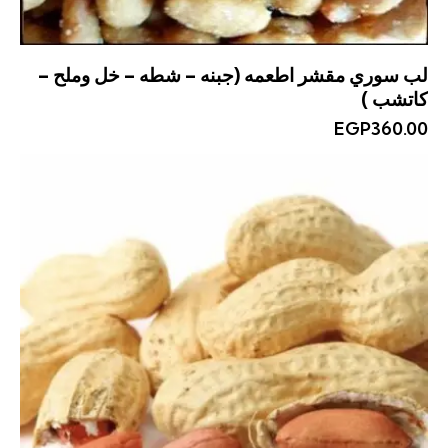
لب سوري مقشر اطعمه (جبنه – شطه – خل وملح –
كاتشب )
EGP
360.00