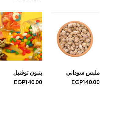
ملبس سوداني
بنبون توفنيل
EGP
140.00
EGP
140.00