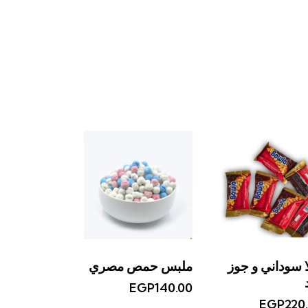
ا سوداني و جوز
ملبس حمص مصري
EGP
140.00
EGP
220