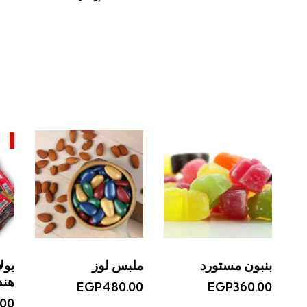
بنبون مستورد
ملبس لوز
بول
هند
EGP
480.00
EGP
360.00
.00