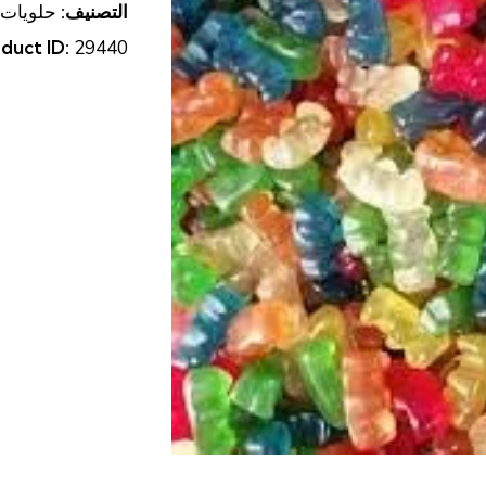
التصنيف:
حلويات
انواعه
duct ID:
29440
و
اشكاله