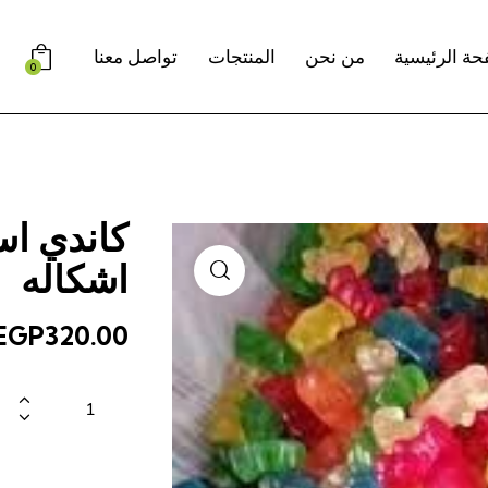
h
حة الرئيسية
من نحن
المنتجات
تواصل معنا
0
كاندي اس
اشكاله
EGP
320.00
كمية
كاندي
اسباني
بجميع