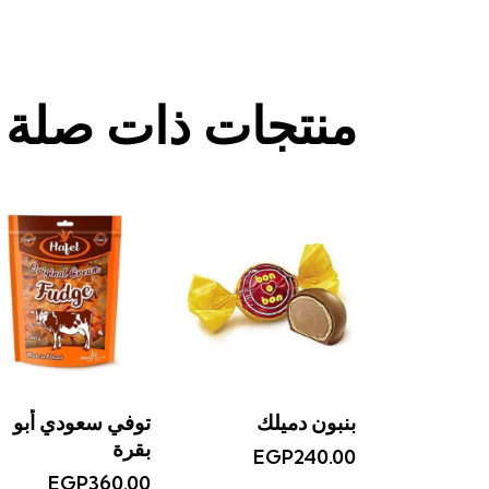
منتجات ذات صلة
بنبون دميلك
توفي سعودي أبو
بقرة
EGP
240.00
EGP
360.00