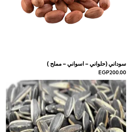
سوداني (حلواني – اسواني – مملح )
EGP
200.00