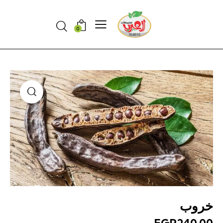
Search
0
خروب
EGP
240.00